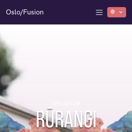
Oslo/Fusion
SPILLEFILM
RŪRANGI