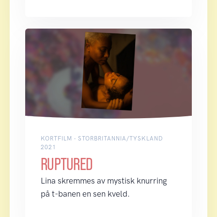
KORTFILM - STORBRITANNIA/TYSKLAND
2021
RUPTURED
Lina skremmes av mystisk knurring
på t-banen en sen kveld.