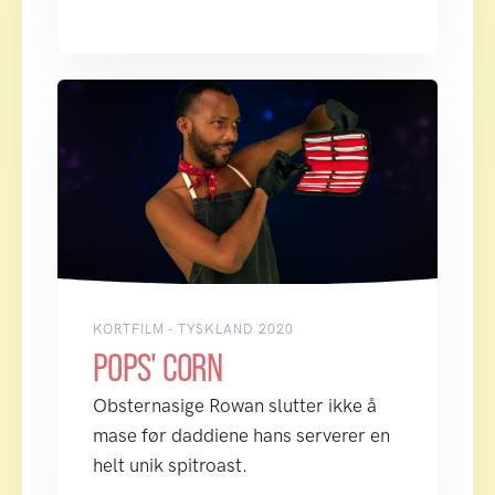
KORTFILM - TYSKLAND 2020
POPS' CORN
Obsternasige Rowan slutter ikke å
mase før daddiene hans serverer en
helt unik spitroast.