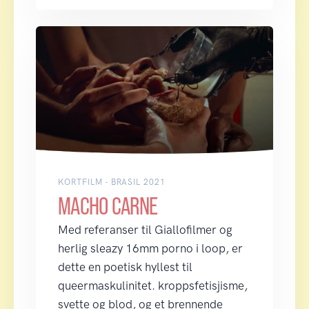
KORTFILM - BRASIL 2021
MACHO CARNE
Med referanser til Giallofilmer og
herlig sleazy 16mm porno i loop, er
dette en poetisk hyllest til
queermaskulinitet. kroppsfetisjisme,
svette og blod, og et brennende